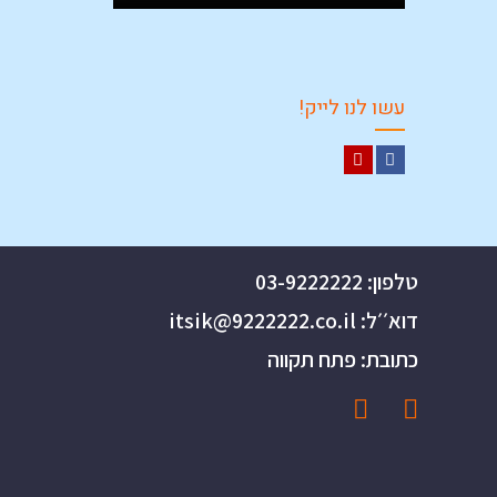
עשו לנו לייק!
Y
F
o
a
u
c
T
e
טלפון: 03-9222222
u
b
דוא׳׳ל: itsik@9222222.co.il
b
o
e
o
כתובת: פתח תקווה
k