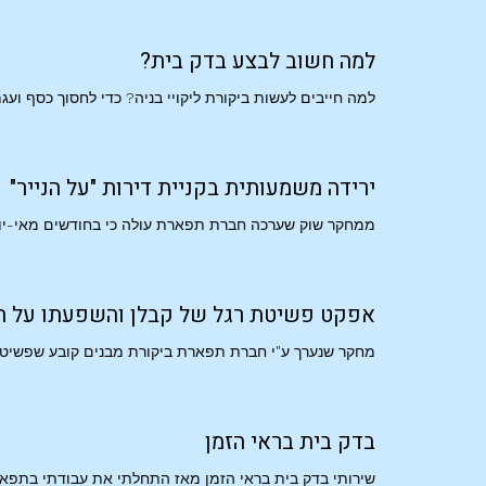
למה חשוב לבצע בדק בית?
למה חייבים לעשות ביקורת ליקויי בניה? כדי לחסוך כסף ועג
ירידה משמעותית בקניית דירות "על הנייר"
ממחקר שוק שערכה חברת תפארת עולה כי בחודשים מאי-יוני 2008 חלה ירידה של 25% ברכישת דירות חדשות. מדובר בירידה בק
אפקט פשיטת רגל של קבלן והשפעתו על ה
מחקר שנערך ע"י חברת תפארת ביקורת מבנים קובע שפשיטת ר
בדק בית בראי הזמן
שירותי בדק בית בראי הזמן מאז התחלתי את עבודתי בתפארת – שירותי בדק